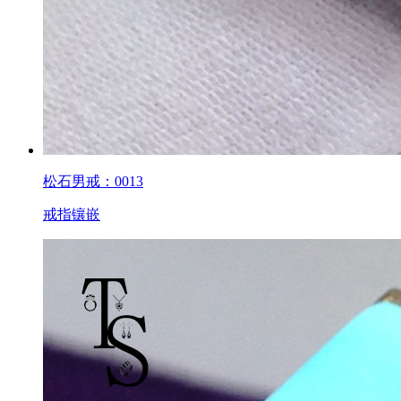
松石男戒：0013
戒指镶嵌