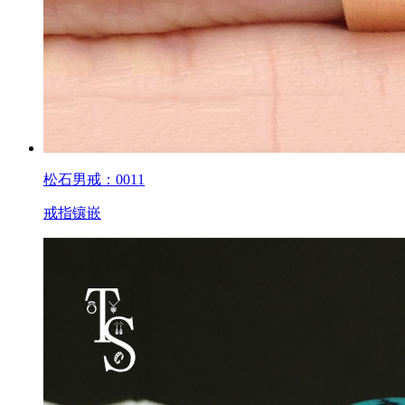
松石男戒：0011
戒指镶嵌