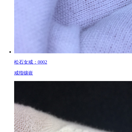
松石女戒：0002
戒指镶嵌