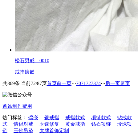
松石男戒：0010
戒指镶嵌
共869条 当前72/87页
首页
前一页
···
70
71
72
73
74
···
后一页
尾页
首饰制作费用
热门标签：
镶嵌
银戒指
戒指款式
项链款式
钻戒款
式
情侣对戒
玉镯修复
黄金戒指
钻石项链
珍珠项
链
玉佛吊坠
大牌首饰定制