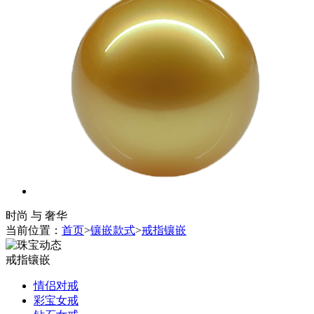
时尚 与 奢华
当前位置：
首页
>
镶嵌款式
>
戒指镶嵌
戒指镶嵌
情侣对戒
彩宝女戒