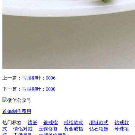
上一篇：
马眼柳叶：0006
下一篇：
马眼柳叶：0008
首饰制作费用
热门标签：
镶嵌
银戒指
戒指款式
项链款式
钻戒款
式
情侣对戒
玉镯修复
黄金戒指
钻石项链
珍珠项