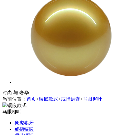
时尚 与 奢华
当前位置：
首页
>
镶嵌款式
>
戒指镶嵌
>
马眼柳叶
马眼柳叶
象虎狼牙
戒指镶嵌