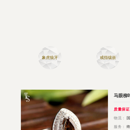
象虎狼牙
戒指镶嵌
马眼柳叶
质量保证
物流：
国
服务：
终