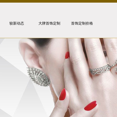
较新动态
大牌首饰定制
首饰定制价格
行业动态
卡地亚
媒体报道
宝格丽
金价走势
梵克雅宝
问题解答
珠宝知识