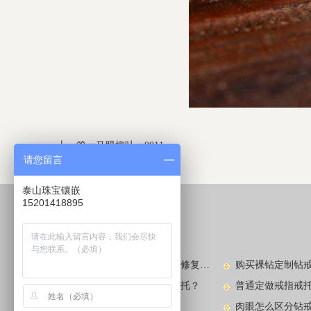
上一篇：
马眼柳叶：0011
请您留言
下一篇：
马眼柳叶：0013
泰山珠宝镶嵌
15201418895
较新动态
LATEST NEWS​
玉镯子碎了怎么办？玉镯的修复方法有哪些？
钻戒款式不喜欢去哪里换戒托？
普通定做戒指戒
看图识别中国玉手镯款式
肉眼怎么区分钻