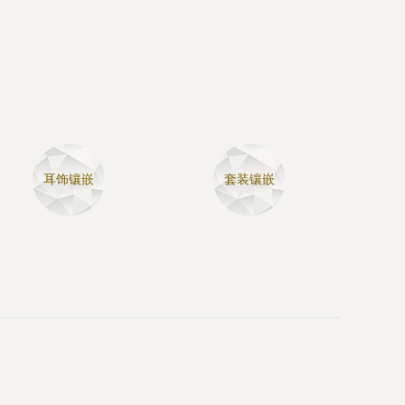
耳饰镶嵌
套装镶嵌