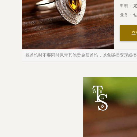
申明：
定
业务：
钻
立
戴首饰时不要同时佩带其他贵金属首饰，以免碰撞变形或擦