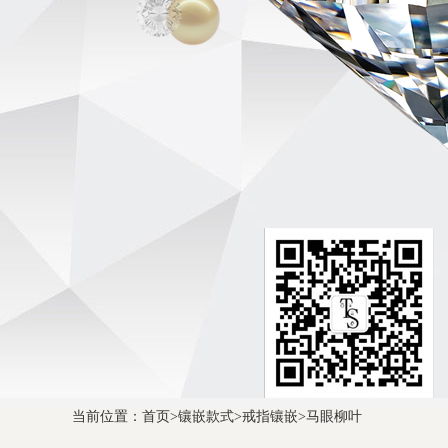
当前位置：
首页
>
镶嵌款式
>
戒指镶嵌
>
马眼柳叶