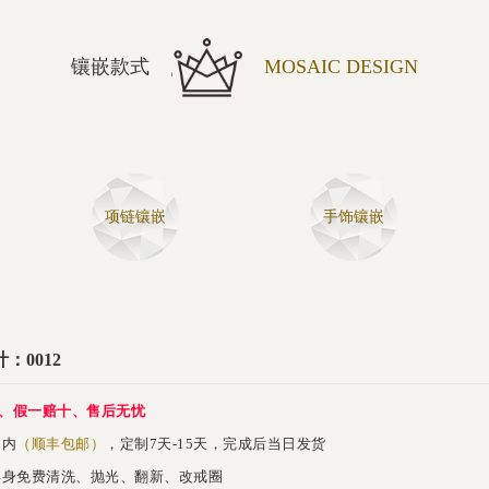
镶嵌款式
MOSAIC DESIGN
项链镶嵌
手饰镶嵌
：0012
、假一赔十、售后无忧
内
（顺丰包邮）
，定制7天-15天，完成后当日发货
身免费清洗、抛光、翻新、改戒圈