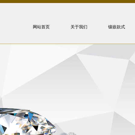
网站首页
关于我们
镶嵌款式
北京泰山
象虎狼牙
联系我们
戒指镶嵌
重要事件
项链镶嵌
手饰镶嵌
耳饰镶嵌
套装镶嵌