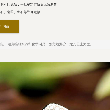
制不比成品，一旦确定定做后无法退货
石、翡翠、宝石等皆可定做
即询价
伤。 避免接触水汽和化学制品，别戴着游泳，尤其是去海里。