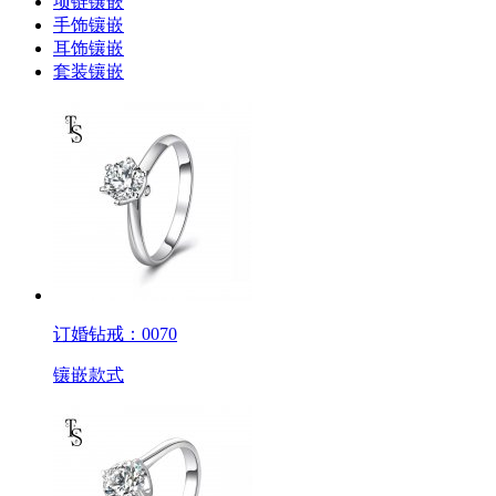
项链镶嵌
手饰镶嵌
耳饰镶嵌
套装镶嵌
订婚钻戒：0070
镶嵌款式