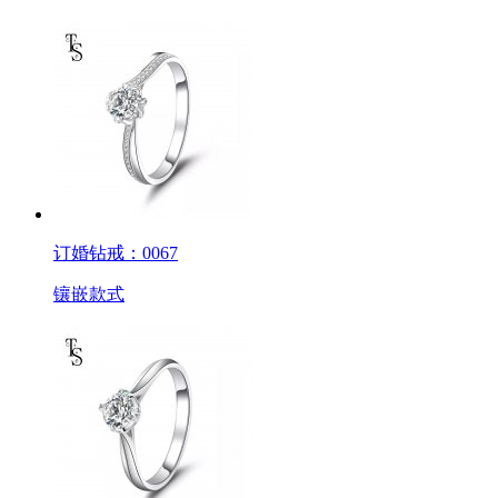
订婚钻戒：0067
镶嵌款式