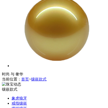
时尚 与 奢华
当前位置：
首页
>
镶嵌款式
镶嵌款式
象虎狼牙
戒指镶嵌