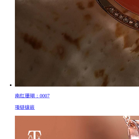
南红珊瑚：0007
项链镶嵌