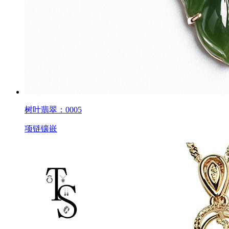
树叶翡翠：0005
项链镶嵌