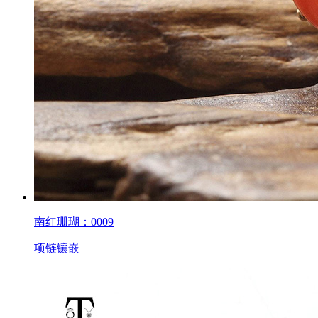
南红珊瑚：0009
项链镶嵌