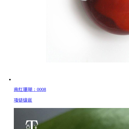
南红珊瑚：0008
项链镶嵌