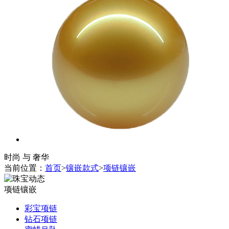
时尚 与 奢华
当前位置：
首页
>
镶嵌款式
>
项链镶嵌
项链镶嵌
彩宝项链
钻石项链