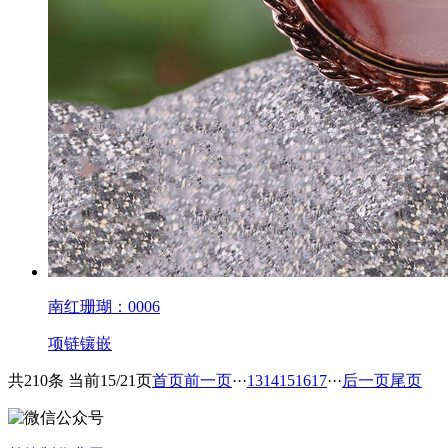
南红珊瑚：0006
项链镶嵌
共210条 当前15/21页
首页
前一页
···
13
14
15
16
17
···
后一页
尾页