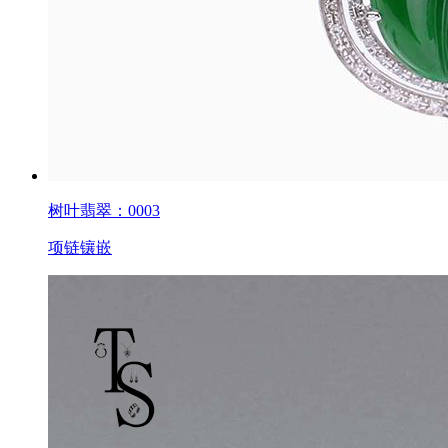
树叶翡翠：0003
项链镶嵌