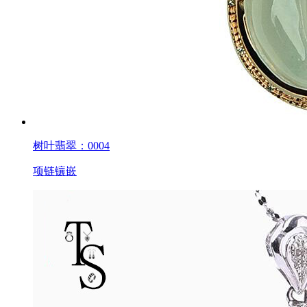
树叶翡翠：0004
项链镶嵌