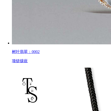
树叶翡翠：0002
项链镶嵌