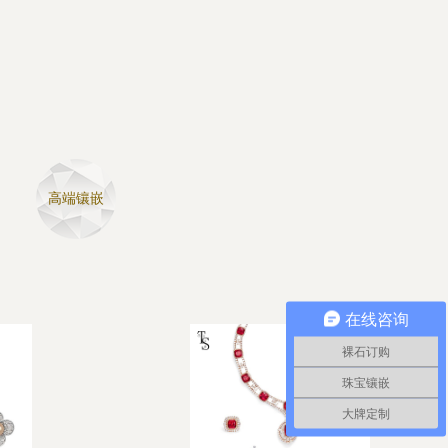
高端镶嵌
在线咨询
裸石订购
珠宝镶嵌
大牌定制