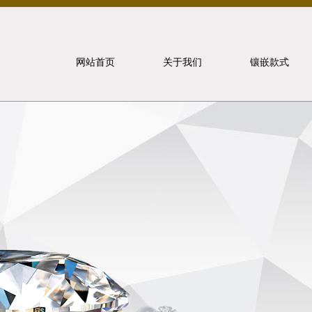
网站首页
关于我们
镶嵌款式
北京泰山
象虎狼牙
联系我们
戒指镶嵌
重要事件
项链镶嵌
手饰镶嵌
耳饰镶嵌
套装镶嵌