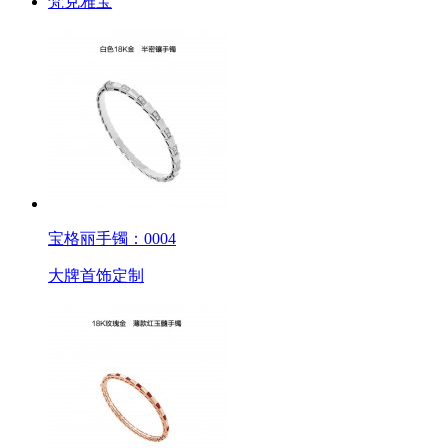
梵克雅宝
宝格丽手镯：0004
大牌首饰定制