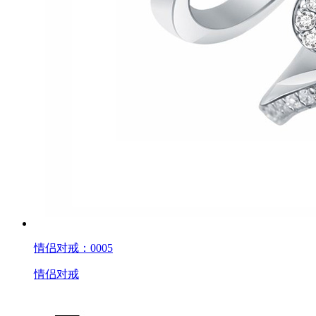
情侣对戒：0005
情侣对戒