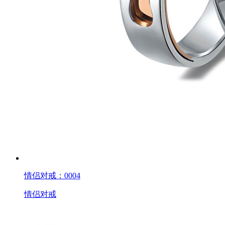
情侣对戒：0004
情侣对戒