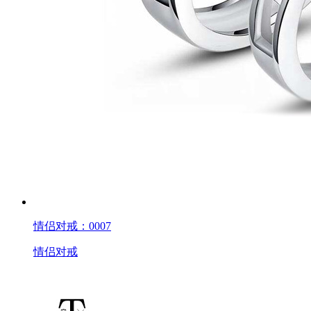
情侣对戒：0007
情侣对戒