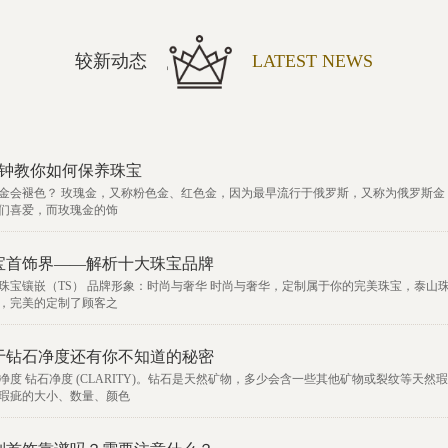
较新动态
LATEST NEWS
分钟教你如何保养珠宝
金会褪色？ 玫瑰金，又称粉色金、红色金，因为最早流行于俄罗斯，又称为俄罗斯
们喜爱，而玫瑰金的饰
宝首饰界——解析十大珠宝品牌
珠宝镶嵌（TS） 品牌形象：时尚与奢华 时尚与奢华，定制属于你的完美珠宝，泰山
，完美的定制了顾客之
于钻石净度还有你不知道的秘密
净度 钻石净度 (CLARITY)。钻石是天然矿物，多少会含一些其他矿物或裂纹等
瑕疵的大小、数量、颜色