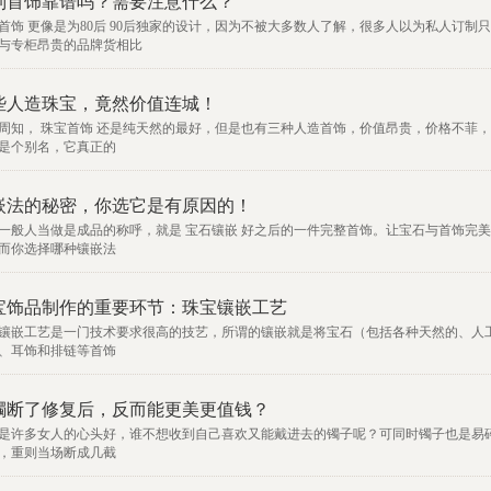
制首饰靠谱吗？需要注意什么？
首饰 更像是为80后 90后独家的设计，因为不被大多数人了解，很多人以为私人订
与专柜昂贵的品牌货相比
些人造珠宝，竟然价值连城！
周知， 珠宝首饰 还是纯天然的最好，但是也有三种人造首饰，价值昂贵，价格不菲，
是个别名，它真正的
嵌法的秘密，你选它是有原因的！
一般人当做是成品的称呼，就是 宝石镶嵌 好之后的一件完整首饰。让宝石与首饰完
而你选择哪种镶嵌法
宝饰品制作的重要环节：珠宝镶嵌工艺
镶嵌工艺是一门技术要求很高的技艺，所谓的镶嵌就是将宝石（包括各种天然的、人
、耳饰和排链等首饰
镯断了修复后，反而能更美更值钱？
是许多女人的心头好，谁不想收到自己喜欢又能戴进去的镯子呢？可同时镯子也是易
，重则当场断成几截