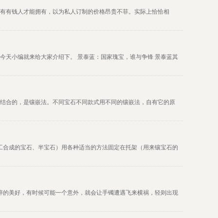
制只有有钱人才能拥有，以为私人订制的价格昂贵不菲。实际上恰恰相
今天小编就来给大家介绍下。 景泰蓝：国家瑰宝，谁与争锋 景泰蓝其
美结合的，是镶嵌法。不同宝石不同款式用不同的镶嵌法，自有它的原
工合成的宝石、半宝石）用各种适当的方法固定在托架（用来镶宝石的
碎的美好，有时候可能一个意外，就会让手镯遭遇飞来横祸，轻则出现