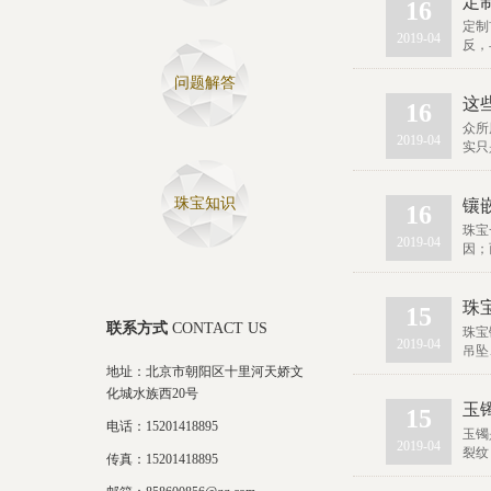
定
16
定制
2019-04
反，
问题解答
这
16
众所
2019-04
实只
珠宝知识
镶
16
珠宝
2019-04
因；
珠
15
联系方式
CONTACT US
珠宝
2019-04
吊坠
地址：北京市朝阳区十里河天娇文
化城水族西20号
玉
15
电话：15201418895
玉镯
2019-04
裂纹
传真：15201418895