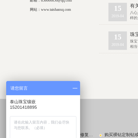
邮箱：858600856@qq.com
有
15
网站：www.taishanxq.com
八心
2019-04
样的
珠
15
珠宝
2019-04
相当
请您留言
泰山珠宝镶嵌
15201418895
较新动态
LATEST NEWS​
玉镯子碎了怎么办？玉镯的修复方法有哪些？