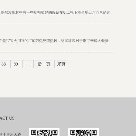
中，偶然发现其中有一些切割极好的圆钻在切工镜下能呈现出八心八箭这
有个别宝宝会用到的浴霸强热光或热风，这些环境对于珠宝来说大概就
88
89
···
后一页
尾页
ACT US
区十里河天娇