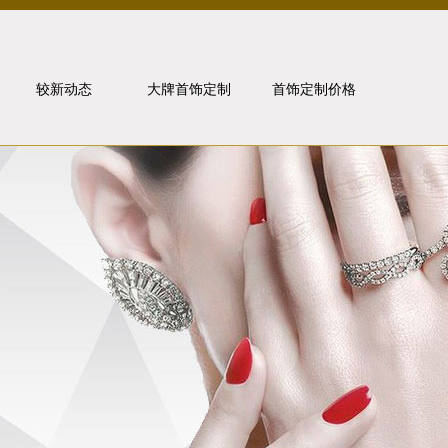
较新动态
大牌首饰定制
首饰定制价格
行业动态
卡地亚
媒体报道
宝格丽
金价走势
梵克雅宝
问题解答
珠宝知识