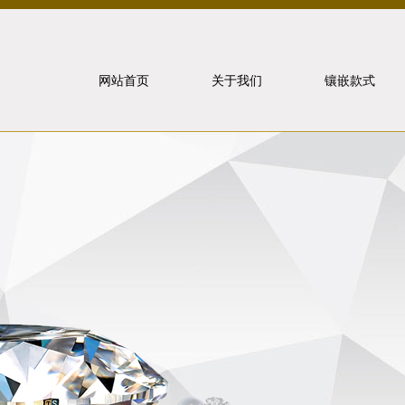
网站首页
关于我们
镶嵌款式
北京泰山
象虎狼牙
联系我们
戒指镶嵌
重要事件
项链镶嵌
手饰镶嵌
耳饰镶嵌
套装镶嵌