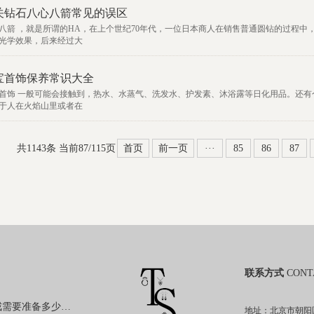
关钻石八心八箭常见的误区
八箭 ，就是所谓的HA，在上个世纪70年代，一位日本商人在销售普通圆钻的过程
光学效果，后来经过大
宝首饰保养常识大全
首饰 一般可能会接触到，热水、水蒸气、洗发水、护发素、沐浴露等日化用品。还
于人在火焰山里或者在
共1143条 当前87/115页
首页
前一页
···
85
86
87
联系方式
CONT
购买裸钻定制钻戒需要准备多少钱？
地址：北京市朝阳