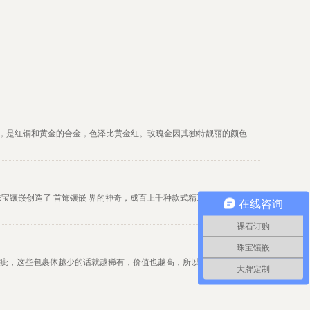
金，是红铜和黄金的合金，色泽比黄金红。玫瑰金因其独特靓丽的颜色
珠宝镶嵌创造了 首饰镶嵌 界的神奇，成百上千种款式精工镶嵌、做工
在线咨询
裸石订购
珠宝镶嵌
天然瑕疵，这些包裹体越少的话就越稀有，价值也越高，所以就根据它包裹
大牌定制