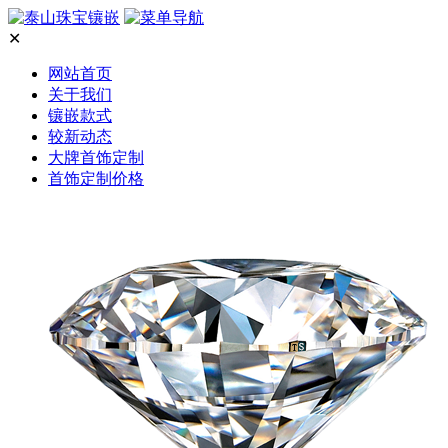
✕
网站首页
关于我们
镶嵌款式
较新动态
大牌首饰定制
首饰定制价格