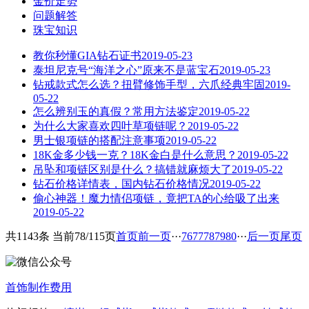
金价走势
问题解答
珠宝知识
教你秒懂GIA钻石证书
2019-05-23
泰坦尼克号“海洋之心”原来不是蓝宝石
2019-05-23
钻戒款式怎么选？扭臂修饰手型，六爪经典牢固
2019-
05-22
怎么辨别玉的真假？常用方法鉴定
2019-05-22
为什么大家喜欢四叶草项链呢？
2019-05-22
男士银项链的搭配注意事项
2019-05-22
18K金多少钱一克？18K金白是什么意思？
2019-05-22
吊坠和项链区别是什么？搞错就麻烦大了
2019-05-22
钻石价格详情表，国内钻石价格情况
2019-05-22
偷心神器！魔力情侣项链，竟把TA的心给吸了出来
2019-05-22
共1143条 当前78/115页
首页
前一页
···
76
77
78
79
80
···
后一页
尾页
首饰制作费用