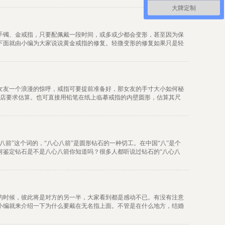
大牌定制
手镯、金戒指，只要配佩戴一段时间，或多或少都会变形，甚至因为保
下面就由小编为大家说说黄金戒指的修复。轻微变形的修复如果只是轻
女友一个浪漫的惊呼，戒指可要提前准备好，那女友的手寸大小如何秘
宝店要求估算。也可直接用铅笔在纸上临摹戒指的内壁圆形，估算其尺
箭”这个词的，“八心八箭”是圆形钻石的一种切工。在中国“八”是个
何鉴定钻石是不是八心八箭你知道吗？很多人都听说过钻石的“八心八
的时候，彼此将是对方的另一半，大家看到都是感动不已。有没有注意
小编就来介绍一下为什么要戴在无名指上面。不管是在什么地方，结婚