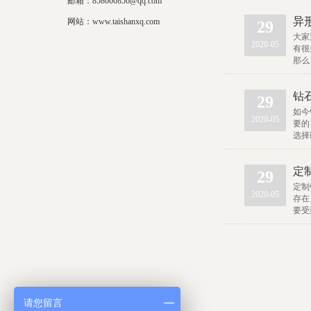
邮箱：858600856@qq.com
异
网站：www.taishanxq.com
29
大家
2020-05
有很
那么
钻
29
如今
2020-05
要的
选择
定
29
定制
2020-05
存在
要受
请您留言