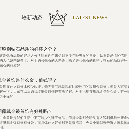
较新动态
LATEST NEWS
何鉴别钻石品质的好坏之分？
鉴别钻石品质的好坏之分？钻石近年来受到不少年轻男女的喜爱，钻石是爱情的信物
的人也越来越多了。对于购买钻石的人来说，除了关心钻石的价格，钻石的品质好坏
钻石的品质好
瑰金首饰是什么金，值钱吗？
是现在什么首饰比较受欢迎，毫无疑问就是现在比较热门的玫瑰金首饰，但是大家想
解一下，大家在以后购买玫瑰金首饰也有所了解。对于说现在玫瑰金是什么金，有一
边不懂的
期佩戴金银首饰有好处吗？
白金首饰是我们生活中不可缺少的珠宝饰品，但是经常都会听见有人说到佩戴一些金
道佩戴金银首饰有好处，而具体什么好处却不是很清楚，今天小编就来告诉大家具体
用。