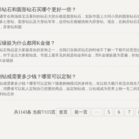
形钻石和圆形钻石买哪个更好一些？
通常在商场珠宝店看到的钻石大部分都是圆形钻石，实际市面上大同小异的圆形钻石
多心形钻、梨形钻以及方形钻等等，这些钻石都被统称为异形钻。现在，在购买钻石
，异形钻和圆
石镶嵌为什么都用K金做？
钻石饰品是大家最喜欢的首饰之一，当我们在购买钻石的时候不了解一下都不好意思
，对于这点大家都知道。市面上最常见的就是铂金和K金，而K金镶嵌最为普遍，你
K金镶嵌
制钻戒需要多少钱？哪里可以定制？
钻戒需要多少钱？哪里可以定制？随着购物模式的多样化，在以前大概只有流水线生
，消费者可以私人定制自己想要的商品，如定制钻戒，让钻戒成为世界上独一无二的
到钻石价
共1143条 当前7/115页
首页
前一页
···
5
6
7