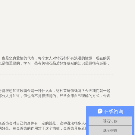
，也是坚贞爱情的代表，每个女人对钻石都怀有浪漫的憧憬，现在购买
也是很重要的，学习一些有关钻石品质好坏鉴别的知识显得很有必要，
必都很想知道玫瑰金是一种什么金，这种首饰值钱吗？今天我们就一起
部分人是知道，但也有不是很清楚的，经常会用自己理解的方式，告诉
在线咨询
裸石订购
银首饰会对自己的身体有一定的益处，这种说法很多人都有听说过，只
的好处。黄金首饰的作用对于这个功效，金首饰具备延缓人体衰老进程
珠宝镶嵌