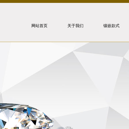
网站首页
关于我们
镶嵌款式
北京泰山
象虎狼牙
联系我们
戒指镶嵌
重要事件
项链镶嵌
手饰镶嵌
耳饰镶嵌
套装镶嵌