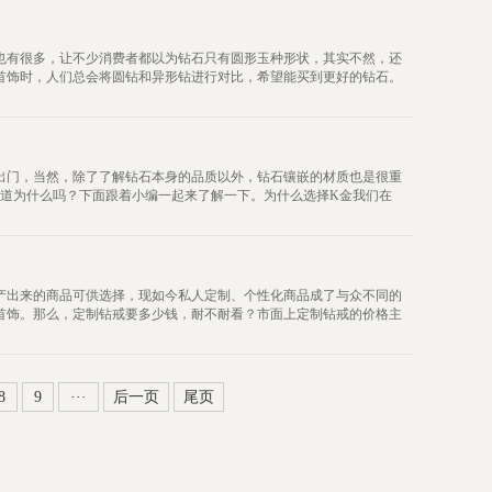
也有很多，让不少消费者都以为钻石只有圆形玉种形状，其实不然，还
首饰时，人们总会将圆钻和异形钻进行对比，希望能买到更好的钻石。
出门，当然，除了了解钻石本身的品质以外，钻石镶嵌的材质也是很重
知道为什么吗？下面跟着小编一起来了解一下。为什么选择K金我们在
产出来的商品可供选择，现如今私人定制、个性化商品成了与众不同的
首饰。那么，定制钻戒要多少钱，耐不耐看？市面上定制钻戒的价格主
8
9
···
后一页
尾页