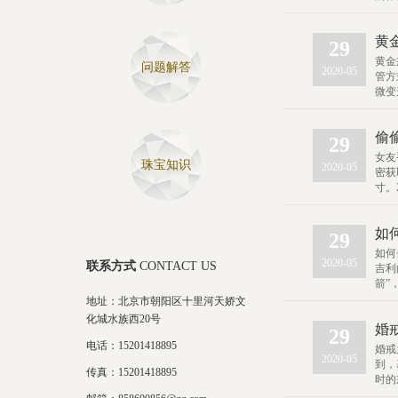
黄
29
黄金
问题解答
2020-05
管方
微变
偷
29
女友
珠宝知识
2020-05
密获
寸。
如
29
如何
2020-05
联系方式
CONTACT US
吉利
箭”
地址：北京市朝阳区十里河天娇文
化城水族西20号
婚
29
电话：15201418895
婚戒
2020-05
到，
传真：15201418895
时的