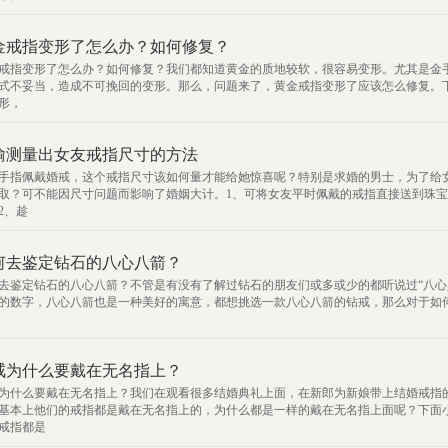
金戒指变形了怎么办？如何修复？
戒指变形了怎么办？如何修复？我们都知道黄金的质地较软，很容易变形。尤其是金
式不妥当，造成不可挽回的变形。那么，问题来了，黄金戒指变形了应该怎么修复。
形，
偷测量出女友戒指尺寸的方法
手指佩戴婚戒，这个戒指尺寸该如何量才能给她惊喜呢？特别是求婚的男士，为了给
取？可不能因尺寸问题而影响了婚姻大计。1、可将女友平时佩戴的戒指直接送到珠
2、趁
何去鉴定钻石的八心八箭？
去鉴定钻石的八心八箭？不管是有没有了解过钻石的朋友们或多或少的都听说过“八心八
的数字，八心八箭也是一种美好的寓意，都想挑选一款八心八箭的钻戒，那么对于如
，
戒为什么要戴在无名指上？
为什么要戴在无名指上？我们在观看很多结婚典礼上面，在新郎为新娘带上结婚戒指
基本上他们的戒指都是戴在无名指上的，为什么都是一样的戴在无名指上面呢？下面
戒指都是