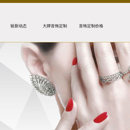
较新动态
大牌首饰定制
首饰定制价格
行业动态
卡地亚
媒体报道
宝格丽
金价走势
梵克雅宝
问题解答
珠宝知识