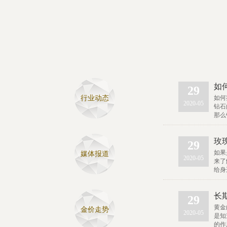
如
29
行业动态
如何
2020-05
钻石
那么
玫
29
如果
媒体报道
2020-05
来了
给身
长
29
黄金
金价走势
2020-05
是知
的作