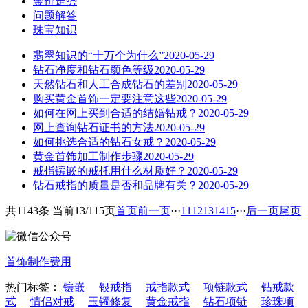
金价走势
问题解答
珠宝知识
翡翠知识的“十万个为什么”
2020-05-29
钻石净度和钻石颜色等级
2020-05-29
天然钻石和人工合成钻石的差别
2020-05-29
购买黄金首饰一定要注意这些
2020-05-29
如何在网上买到合适的结婚钻戒？
2020-05-29
网上查询钻石证书的方法
2020-05-29
如何挑选合适的钻石女戒？
2020-05-29
黄金首饰加工制作步骤
2020-05-29
戒指镶嵌的戒托用什么材质好？
2020-05-29
钻石戒指的质量是否和品牌有关？
2020-05-29
共1143条 当前13/115页
首页
前一页
···
11
12
13
14
15
···
后一页
尾页
首饰制作费用
热门标签：
镶嵌
银戒指
戒指款式
项链款式
钻戒款
式
情侣对戒
玉镯修复
黄金戒指
钻石项链
珍珠项