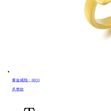
黄金戒指：0033
爪类款