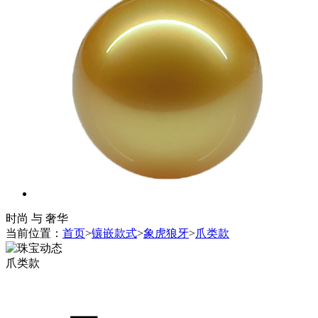
时尚 与 奢华
当前位置：
首页
>
镶嵌款式
>
象虎狼牙
>
爪类款
爪类款