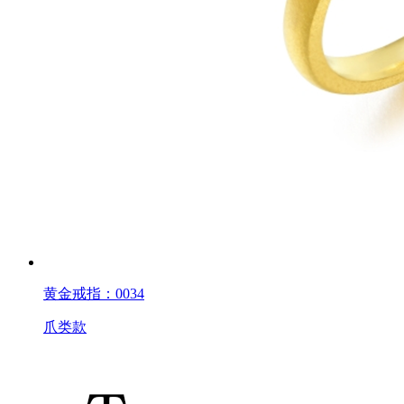
黄金戒指：0034
爪类款