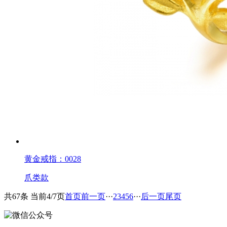
黄金戒指：0028
爪类款
共67条 当前4/7页
首页
前一页
···
2
3
4
5
6
···
后一页
尾页