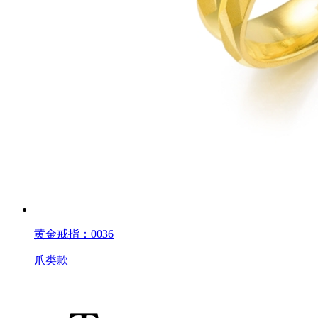
黄金戒指：0036
爪类款