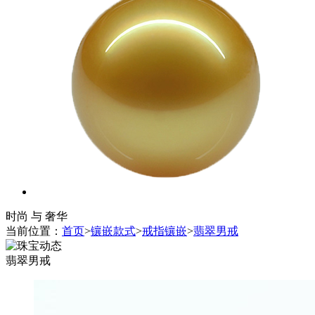
时尚 与 奢华
当前位置：
首页
>
镶嵌款式
>
戒指镶嵌
>
翡翠男戒
翡翠男戒