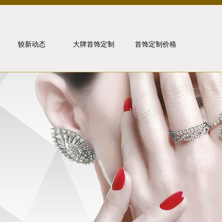
较新动态
大牌首饰定制
首饰定制价格
行业动态
卡地亚
媒体报道
宝格丽
金价走势
梵克雅宝
问题解答
珠宝知识