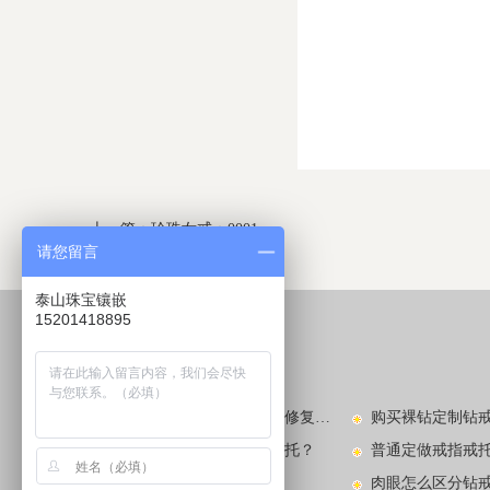
上一篇：
珍珠女戒：0001
请您留言
下一篇：
珍珠女戒：0003
泰山珠宝镶嵌
15201418895
较新动态
LATEST NEWS​
玉镯子碎了怎么办？玉镯的修复方法有哪些？
钻戒款式不喜欢去哪里换戒托？
普通定做戒指戒
看图识别中国玉手镯款式
肉眼怎么区分钻