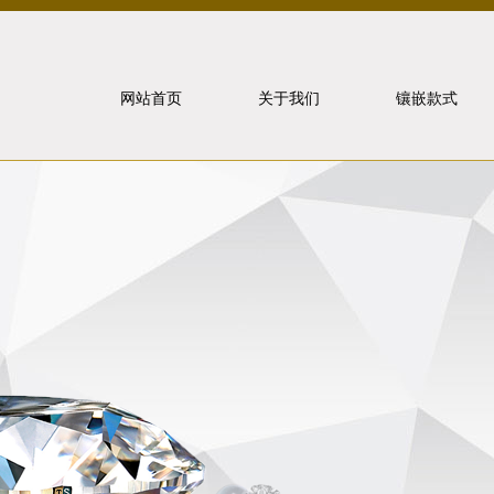
网站首页
关于我们
镶嵌款式
北京泰山
象虎狼牙
联系我们
戒指镶嵌
重要事件
项链镶嵌
手饰镶嵌
耳饰镶嵌
套装镶嵌