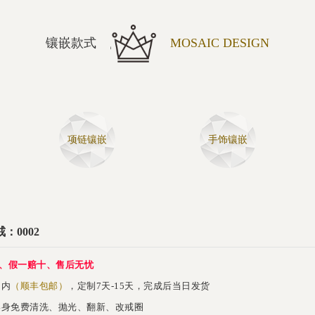
镶嵌款式
MOSAIC DESIGN
项链镶嵌
手饰镶嵌
：0002
、假一赔十、售后无忧
内
（顺丰包邮）
，定制7天-15天，完成后当日发货
身免费清洗、抛光、翻新、改戒圈