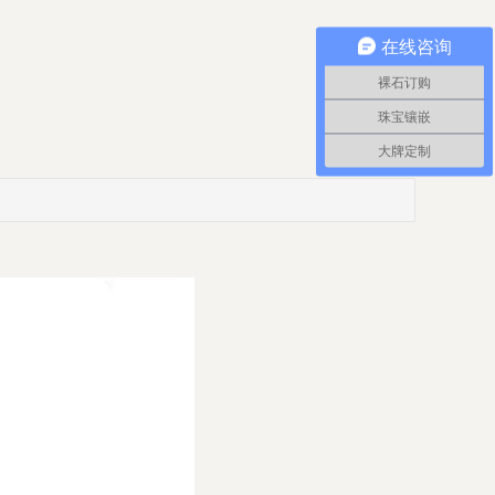
在线咨询
裸石订购
珠宝镶嵌
大牌定制