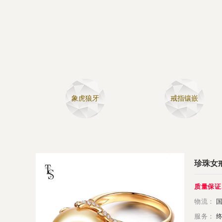
象虎狼牙
戒指镶嵌
珍珠女戒
质量保证
物流：
国
服务：
终