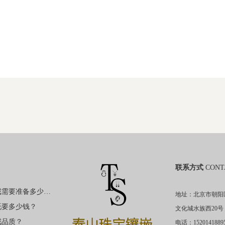
联系方式
CONT
购买裸钻定制钻戒需要准备多少钱？
地址：北京市朝阳
托要多少钱？
文化城水族西20号
戒品质？
电话：1520141889