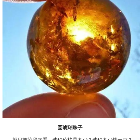
圆琥珀珠子
就目前阶段来看，琥珀价格是多少？琥珀多少钱一克？