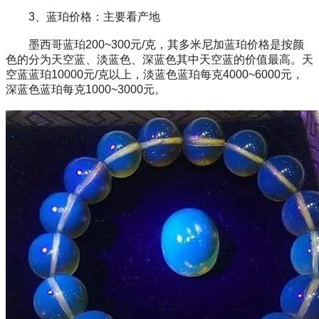
3、蓝珀价格：主要看产地
墨西哥蓝珀200~300元/克，其多米尼加蓝珀价格是按颜
色的分为天空蓝、淡蓝色、深蓝色其中天空蓝的价值最高。天
空蓝蓝珀10000元/克以上，淡蓝色蓝珀每克4000~6000元，
深蓝色蓝珀每克1000~3000元。