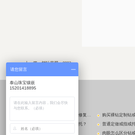
上一篇：
树叶翡翠：0002
请您留言
下一篇：
树叶翡翠：0004
泰山珠宝镶嵌
15201418895
较新动态
LATEST NEWS​
玉镯子碎了怎么办？玉镯的修复方法有哪些？
钻戒款式不喜欢去哪里换戒托？
普通定做戒指戒
看图识别中国玉手镯款式
肉眼怎么区分钻