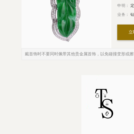
申明：
定
业务：
钻
立
戴首饰时不要同时佩带其他贵金属首饰，以免碰撞变形或擦