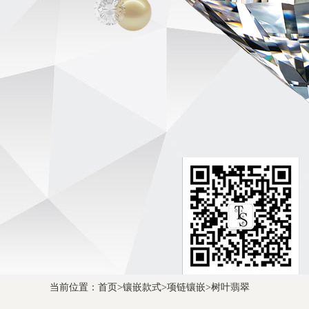
当前位置：
首页
>
镶嵌款式
>
项链镶嵌
>
树叶翡翠