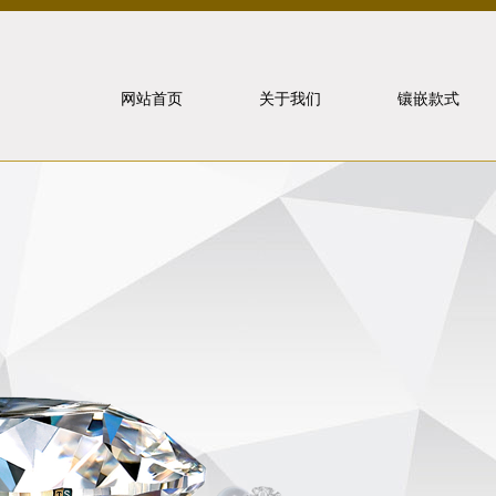
网站首页
关于我们
镶嵌款式
北京泰山
象虎狼牙
联系我们
戒指镶嵌
重要事件
项链镶嵌
手饰镶嵌
耳饰镶嵌
套装镶嵌