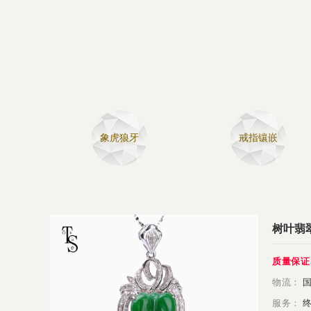
象虎狼牙
戒指镶嵌
树叶翡翠
质量保证
物流：
国
服务：
终