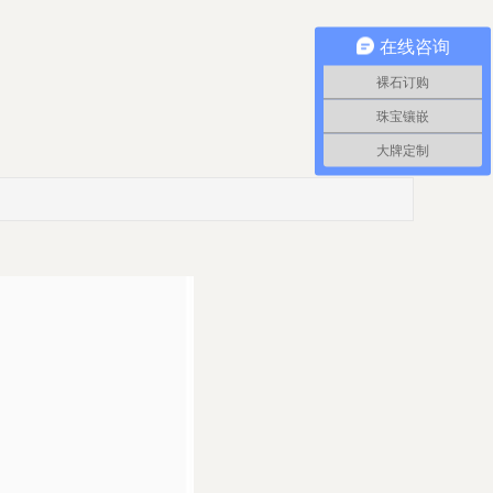
在线咨询
裸石订购
珠宝镶嵌
大牌定制