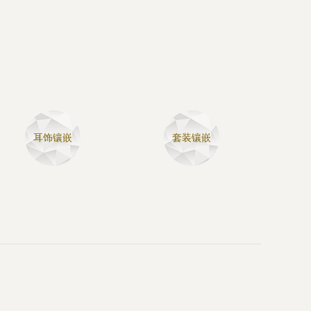
耳饰镶嵌
套装镶嵌