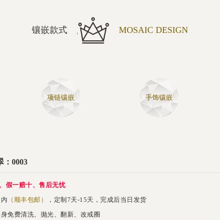
镶嵌款式
MOSAIC DESIGN
项链镶嵌
手饰镶嵌
：0003
、假一赔十、售后无忧
内
（顺丰包邮）
，定制7天-15天，完成后当日发货
身免费清洗、抛光、翻新、改戒圈