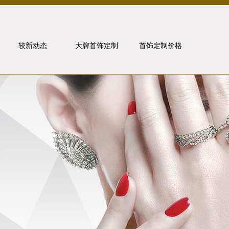
较新动态
大牌首饰定制
首饰定制价格
行业动态
卡地亚
媒体报道
宝格丽
金价走势
梵克雅宝
问题解答
珠宝知识