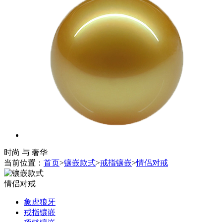
时尚 与 奢华
当前位置：
首页
>
镶嵌款式
>
戒指镶嵌
>
情侣对戒
情侣对戒
象虎狼牙
戒指镶嵌