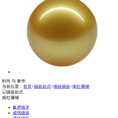
时尚 与 奢华
当前位置：
首页
>
镶嵌款式
>
项链镶嵌
>
南红珊瑚
南红珊瑚
象虎狼牙
戒指镶嵌