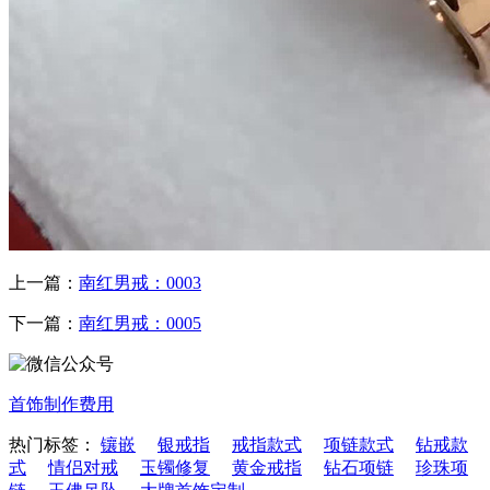
上一篇：
南红男戒：0003
下一篇：
南红男戒：0005
首饰制作费用
热门标签：
镶嵌
银戒指
戒指款式
项链款式
钻戒款
式
情侣对戒
玉镯修复
黄金戒指
钻石项链
珍珠项