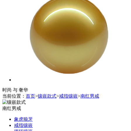
时尚 与 奢华
当前位置：
首页
>
镶嵌款式
>
戒指镶嵌
>
南红男戒
南红男戒
象虎狼牙
戒指镶嵌