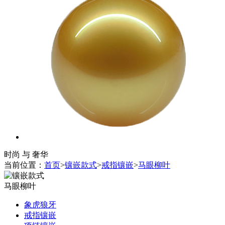
时尚 与 奢华
当前位置：
首页
>
镶嵌款式
>
戒指镶嵌
>
马眼柳叶
马眼柳叶
象虎狼牙
戒指镶嵌