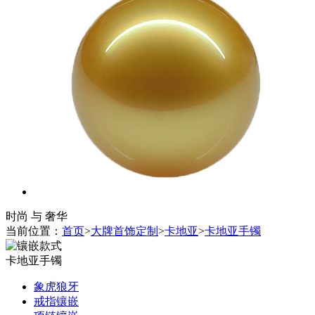
时尚 与 奢华
当前位置：
首页
>
大牌首饰定制
>
卡地亚
>
卡地亚手镯
卡地亚手镯
象虎狼牙
戒指镶嵌