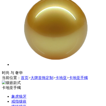
时尚 与 奢华
当前位置：
首页
>
大牌首饰定制
>
卡地亚
>
卡地亚手镯
卡地亚手镯
象虎狼牙
戒指镶嵌