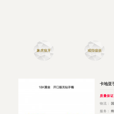
象虎狼牙
戒指镶嵌
卡地亚手
质量保证
物流：
国
服务：
终