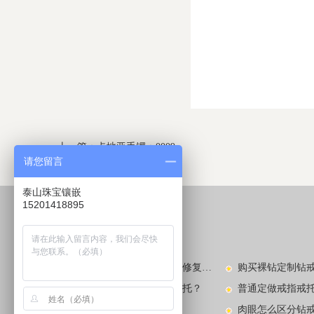
上一篇：
卡地亚手镯：0009
请您留言
下一篇：
卡地亚手镯：0011
泰山珠宝镶嵌
15201418895
较新动态
LATEST NEWS​
玉镯子碎了怎么办？玉镯的修复方法有哪些？
钻戒款式不喜欢去哪里换戒托？
普通定做戒指戒
看图识别中国玉手镯款式
肉眼怎么区分钻