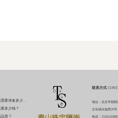
联系方式
CONT
购买裸钻定制钻戒需要准备多少钱？
地址：北京市朝阳
托要多少钱？
文化城水族西20号
戒品质？
电话：1520141889