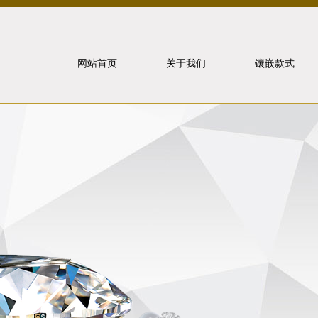
网站首页
关于我们
镶嵌款式
北京泰山
象虎狼牙
联系我们
戒指镶嵌
重要事件
项链镶嵌
手饰镶嵌
耳饰镶嵌
套装镶嵌