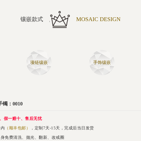
镶嵌款式
MOSAIC DESIGN
项链镶嵌
手饰镶嵌
镯：0010
、假一赔十、售后无忧
内
（顺丰包邮）
，定制7天-15天，完成后当日发货
身免费清洗、抛光、翻新、改戒圈