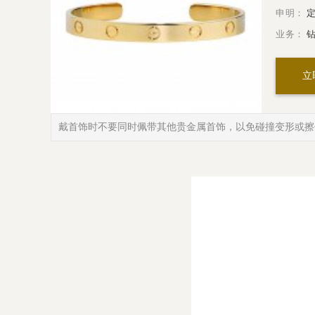
申明：
定
业务：
钻
立
戴首饰时不要同时佩带其他贵金属首饰，以免碰撞变形或擦