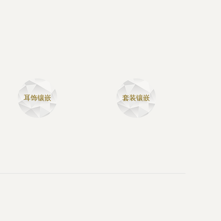
耳饰镶嵌
套装镶嵌