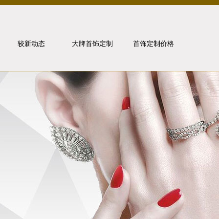
较新动态
大牌首饰定制
首饰定制价格
行业动态
卡地亚
媒体报道
宝格丽
金价走势
梵克雅宝
问题解答
珠宝知识