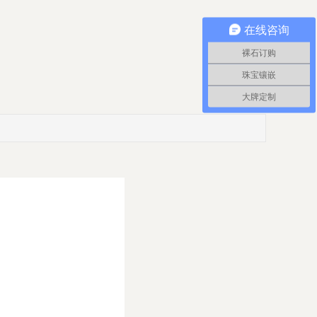
在线咨询
裸石订购
珠宝镶嵌
大牌定制