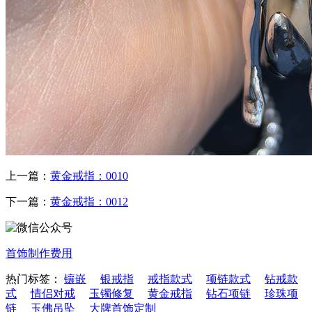
上一篇：
黄金戒指：0010
下一篇：
黄金戒指：0012
首饰制作费用
热门标签：
镶嵌
银戒指
戒指款式
项链款式
钻戒款
式
情侣对戒
玉镯修复
黄金戒指
钻石项链
珍珠项
链
玉佛吊坠
大牌首饰定制