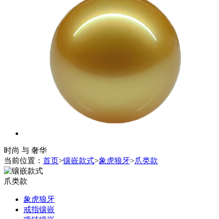
时尚 与 奢华
当前位置：
首页
>
镶嵌款式
>
象虎狼牙
>
爪类款
爪类款
象虎狼牙
戒指镶嵌