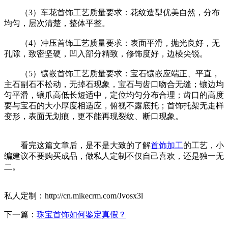
（3）车花首饰工艺质量要求：花纹造型优美自然，分布
均匀，层次清楚，整体平整。
（4）冲压首饰工艺质量要求：表面平滑，抛光良好，无
孔隙，致密坚硬，凹入部分精致，修饰度好，边棱尖锐。
（5）镶嵌首饰工艺质量要求：宝石镶嵌应端正、平直，
主石副石不松动，无掉石现象，宝石与齿口吻合无缝；镶边均
匀平滑，镶爪高低长短适中，定位均匀分布合理；齿口的高度
要与宝石的大小厚度相适应，俯视不露底托；首饰托架无走样
变形，表面无划痕，更不能再现裂纹、断口现象。
看完这篇文章后，是不是大致的了解
首饰加工
的工艺，小
编建议不要购买成品，做私人定制不仅自己喜欢，还是独一无
二。
私人定制：http://cn.mikecrm.com/Jvosx3l
下一篇：
珠宝首饰如何鉴定真假？