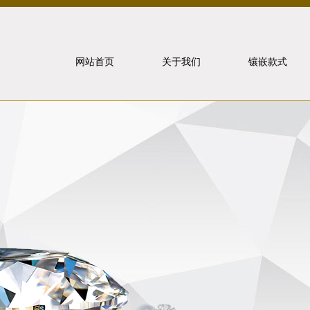
网站首页
关于我们
镶嵌款式
北京泰山
象虎狼牙
联系我们
戒指镶嵌
重要事件
项链镶嵌
手饰镶嵌
耳饰镶嵌
套装镶嵌