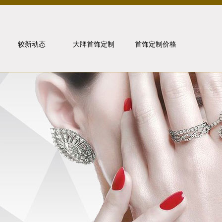
较新动态
大牌首饰定制
首饰定制价格
行业动态
卡地亚
媒体报道
宝格丽
金价走势
梵克雅宝
问题解答
珠宝知识