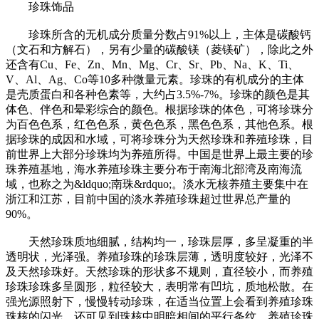
珍珠饰品
珍珠所含的无机成分质量分数占91%以上，主体是碳酸钙
（文石和方解石），另有少量的碳酸镁（菱镁矿），除此之外
还含有Cu、Fe、Zn、Mn、Mg、Cr、Sr、Pb、Na、K、Ti、
V、Al、Ag、Co等10多种微量元素。珍珠的有机成分的主体
是壳质蛋白和各种色素等，大约占3.5%-7%。珍珠的颜色是其
体色、伴色和晕彩综合的颜色。根据珍珠的体色，可将珍珠分
为百色色系，红色色系，黄色色系，黑色色系，其他色系。根
据珍珠的成因和水域，可将珍珠分为天然珍珠和养殖珍珠，目
前世界上大部分珍珠均为养殖所得。中国是世界上最主要的珍
珠养殖基地，海水养殖珍珠主要分布于南海北部湾及南海流
域，也称之为&ldquo;南珠&rdquo;。淡水无核养殖主要集中在
浙江和江苏，目前中国的淡水养殖珍珠超过世界总产量的
90%。
天然珍珠质地细腻，结构均一，珍珠层厚，多呈凝重的半
透明状，光泽强。养殖珍珠的珍珠层薄，透明度较好，光泽不
及天然珍珠好。天然珍珠的形状多不规则，直径较小，而养殖
珍珠珍珠多呈圆形，粒径较大，表明常有凹坑，质地松散。在
强光源照射下，慢慢转动珍珠，在适当位置上会看到养殖珍珠
珠核的闪光，还可见到珠核中明暗相间的平行条纹。养殖珍珠