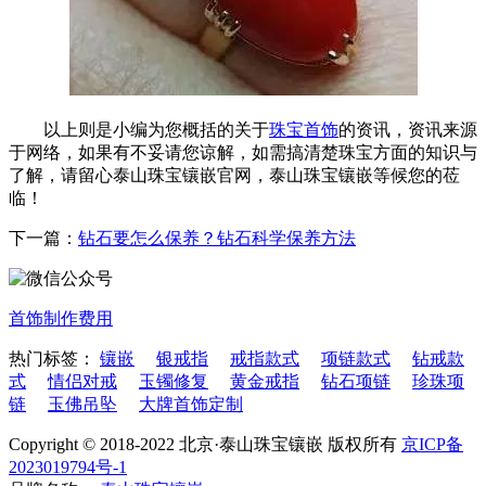
以上则是小编为您概括的关于
珠宝首饰
的资讯，资讯来源
于网络，如果有不妥请您谅解，如需搞清楚珠宝方面的知识与
了解，请留心泰山珠宝镶嵌官网，泰山珠宝镶嵌等候您的莅
临！
下一篇：
钻石要怎么保养？钻石科学保养方法
首饰制作费用
热门标签：
镶嵌
银戒指
戒指款式
项链款式
钻戒款
式
情侣对戒
玉镯修复
黄金戒指
钻石项链
珍珠项
链
玉佛吊坠
大牌首饰定制
Copyright © 2018-2022 北京·泰山珠宝镶嵌 版权所有
京ICP备
2023019794号-1