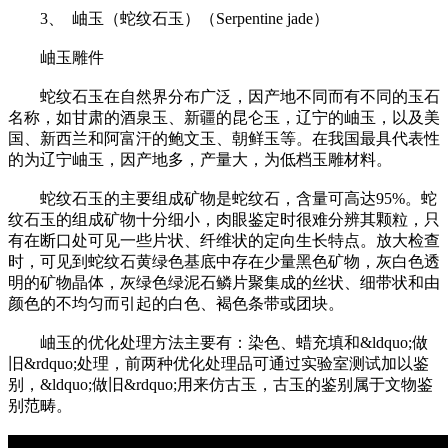
3、 岫玉（蛇纹石玉）（Serpentine jade）
岫玉雕件
蛇纹石玉在自然界分布广泛，因产地不同而有不同的玉石
名称，如甘肃的酒泉玉、新疆的昆仑玉，辽宁的岫玉，以及美
国、新西兰和阿富汗的鲍文玉、朝鲜玉等。在我国最具代表性
的为辽宁岫玉，因产地多，产量大，为低档玉雕材料。
蛇纹石玉的主要组成矿物是蛇纹石，含量可高达95%。蛇
纹石玉的组成矿物十分细小，肉眼鉴定时很难分辨其颗粒，只
有在断口处可见一些片状、纤维状的定向生长特点。放大检查
时，可见到蛇纹石黄绿色基底中存在少量黑色矿物，灰白色透
明的矿物晶体，灰绿色绿泥石鳞片聚集成的丝状、细带状和由
颜色的不均匀而引起的白色、褐色条带或团块。
岫玉的优化处理方法主要有：染色、蜡充填和&ldquo;做
旧&rdquo;处理，前两种优化处理品可通过实验室测试加以鉴
别，&ldquo;做旧&rdquo;用来仿古玉，古玉的鉴别属于文物鉴
别范畴。