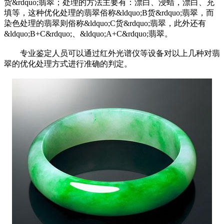
货&rdquo;翡翠；处理的方法主要有：漂白、浸蜡，漂白、充
填等，这种优化处理的翡翠俗称&ldquo;B货&rdquo;翡翠，而
染色处理的翡翠则俗称&ldquo;C货&rdquo;翡翠，此外还有
&ldquo;B+C&rdquo;、&ldquo;A+C&rdquo;翡翠。
专业鉴定人员可以通过红外光谱仪等设备对以上几种对翡
翠的优化处理方式进行准确的判定。