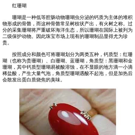
红珊瑚
珊瑚是一种低等腔肠动物珊瑚虫分泌的钙质为主体的堆积
物形成的骨骼，而这种骨骼常呈树枝状产出，有火树之称。过
分的采集珊瑚将严重破坏海洋生态，所以珊瑚在国际上被列为
二级保护动物。因此珠宝市场上现有的珊瑚制品显得尤为珍
贵。
按照成分和颜色可将珊瑚划分为两类五种，钙质型：红珊
瑚（也称为贵珊瑚）、白珊瑚、蓝珊瑚，角质型：黑珊瑚和金
珊瑚，其中钙质型珊瑚易被酸溶蚀，在不显眼的地方滴一小滴
稀盐酸，产生大量气泡，角质型珊瑚遇酸不起泡，但是加热后
会散发出蛋白质烧焦的臭味。