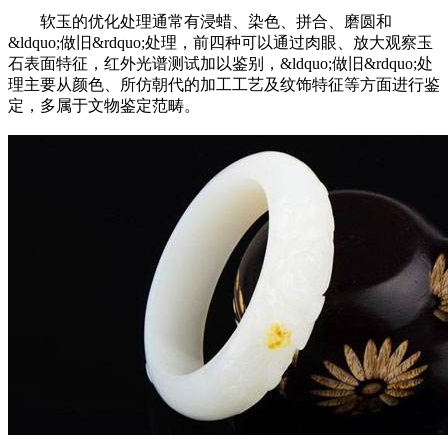
软玉的优化处理通常有浸蜡、染色、拼合、磨圆和
&ldquo;做旧&rdquo;处理，前四种可以通过肉眼、放大观察玉
石表面特征，红外光谱测试加以鉴别，&ldquo;做旧&rdquo;处
理主要从颜色、所仿朝代的加工工艺及纹饰特征等方面进行鉴
定，多属于文物鉴定范畴。