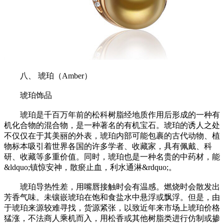
八、 琥珀（Amber）
琥珀饰品
琥珀是千百万年前的松科树脂经地质作用后形成的一种有
机化合物的混合物，是一种著名的有机宝石。琥珀的诱人之处
不仅仅在于其美丽的外表，琥珀内部可能包裹的古代动物、植
物标本吸引着世界各国的许多学者、收藏家，具有佩戴、科
研、收藏等多重价值。同时，琥珀也是一种名贵的中药材，能
&ldquo;镇惊安神，散瘀止血，利水通淋&rdquo;。
琥珀导热性差，用嘴唇接触时会有温感。燃烧时会散发出
芳香气味。未镶嵌琥珀在饱和食盐水中悬浮或飘浮。但是，由
于琥珀来源较难寻找，货源紧张，以致近年来市场上琥珀价格
猛涨，不法商人乘机而入，用松香或其他树脂类进行仿制或掺