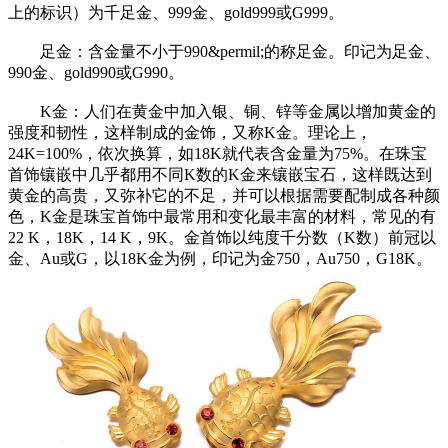
上的标识）为千足金、999金、gold999或G999。
足金：含金量不小于990&permil;的称足金。印记为足金、
990金、gold990或G990。
K金：人们在黄金中加入银、铜、锌等金属以增加黄金的
强度和韧性，这样制成的金饰，又称K金。理论上，
24K=100%，依次换算，如18K就代表含金量为75%。在珠宝
首饰镶嵌中几乎都用不同K数的K金来镶嵌宝石，这样既达到
黄金的高贵，又弥补它的不足，并可以根据需要配制成各种颜
色，K金是珠宝首饰中最常用和变化最丰富的材料，常见的有
22 K，18K，14 K，9K。金首饰以纯度千分数（K数）前冠以
金、Au或G，以18K金为例，印记为金750，Au750，G18K。