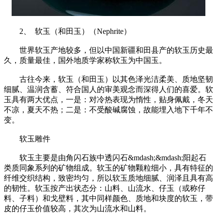
2、 软玉（和田玉）（Nephrite）
世界软玉产地较多，但以中国新疆和田县产的软玉历史最
久，质量最佳，国外地质学家称软玉为中国玉。
古往今来，软玉（和田玉）以其色泽光洁柔美、质地坚韧
细腻、温润含蓄、符合国人的审美观念而深得人们的喜爱。软
玉具有两大优点，一是：对冷热表现为惰性，贴身佩戴，冬天
不凉，夏天不热；二是：不受酸碱腐蚀，故能埋入地下千年不
变。
软玉雕件
软玉主要是由角闪石族中透闪石&mdash;&mdash;阳起石
类质同象系列的矿物组成。软玉的矿物颗粒细小，具有特征的
纤维交织结构，致密均匀，所以软玉质地细腻、润泽且具有高
的韧性。软玉按产出状态分：山料、山流水、仔玉（或称仔
料、子料）和戈壁料，其中同样颜色、质地和块度的软玉，带
皮的仔玉价值较高，其次为山流水和山料。