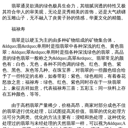
翡翠通灵欲滴的绿色极具生命力，其细腻润透的特性又极
其符合华人的审美观，无论是灵秀精美的首饰，还是大气磅礴
的玉雕山子，无不融入了炎黄子孙的情感，华夏文化的精髓。
福禄寿
翡翠是以硬玉为主的由多种矿物组成的矿物集合体，
&ldquo;翡&rdquo;单用时是指翡翠中各种深浅的红色、黄色翡
翠；&ldquo;翠&rdquo;单用时是指各种深浅绿色的翡翠，高品
质的绿色翡翠一般称之为&ldquo;高翠&rdquo;。翡翠常见的颜
色有：白色，无色，各种不同色调的绿色、红色、黄色、紫
色、黑色、灰色等几种。在珠宝界，对翡翠的一些颜色组合给
予了一些特定的名称，如春带彩：紫色、绿色相间，有着春花
怒放之意；福禄寿：绿色、红色、紫色同时存在于一块翡翠
上，象征吉祥如意，代表福禄寿三喜；五彩玉：同一块料上存
在五种颜色，等等。
由于高档翡翠产量稀少，价格高昂，商家对部分成色不佳
的翡翠进行优化处理，以试图提高其价值。翡翠的优化处理方
法可分为两类。优化的方法主要有：浸蜡和热处理，这种优化
处理过的翡翠与未经处理的天然翡翠一样，可以视为&ldquo;A