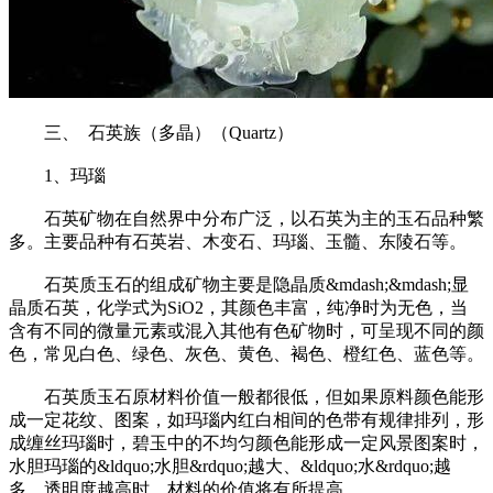
三、 石英族（多晶）（Quartz）
1、玛瑙
石英矿物在自然界中分布广泛，以石英为主的玉石品种繁
多。主要品种有石英岩、木变石、玛瑙、玉髓、东陵石等。
石英质玉石的组成矿物主要是隐晶质&mdash;&mdash;显
晶质石英，化学式为SiO2，其颜色丰富，纯净时为无色，当
含有不同的微量元素或混入其他有色矿物时，可呈现不同的颜
色，常见白色、绿色、灰色、黄色、褐色、橙红色、蓝色等。
石英质玉石原材料价值一般都很低，但如果原料颜色能形
成一定花纹、图案，如玛瑙内红白相间的色带有规律排列，形
成缠丝玛瑙时，碧玉中的不均匀颜色能形成一定风景图案时，
水胆玛瑙的&ldquo;水胆&rdquo;越大、&ldquo;水&rdquo;越
多、透明度越高时，材料的价值将有所提高。