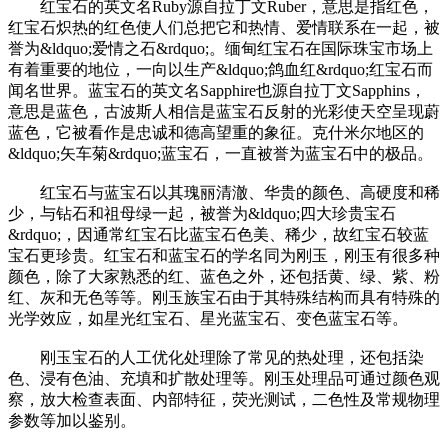
红宝石的英文名Ruby源自拉丁文Ruber，意思是指红色，
红宝石炽热的红色使人们总把它和热情、爱情联系在一起，被
誉为&ldquo;爱情之石&rdquo;。缅甸红宝石在国际珠宝市场上
有着重要的地位，一向以生产&ldquo;鸽血红&rdquo;红宝石而
闻名世界。蓝宝石的英文名Sapphire也源自拉丁文Sapphins，
意思是蓝色，古波斯人相信是蓝宝石反射的光彩使天空呈现蔚
蓝色，它被看作是忠诚和德高望重的象征。克什米尔地区的
&ldquo;矢车菊&rdquo;蓝宝石，一直被誉为蓝宝石中的极品。
红宝石与蓝宝石以其瑰丽清澈、华贵的颜色、高硬度和稀
少，与钻石和祖母绿一起，被誉为&ldquo;四大珍贵宝石
&rdquo;，因通常红宝石比蓝宝石色美、稀少，故红宝石较蓝
宝石更珍贵。红宝石和蓝宝石的学名同为刚玉，刚玉有很多种
颜色，除了大家熟悉的红、蓝色之外，还包括黄、绿、紫、粉
红、灰和无色等等。刚玉族宝石由于其特殊结构而具有特殊的
光学效应，如星光红宝石、星光蓝宝石、变色蓝宝石等。
刚玉宝石的人工优化处理除了常见的热处理，还包括染
色、浸有色油、充填和扩散处理等。刚玉处理品可通过颜色观
察，放大检查表面、内部特征，荧光测试，二色性及常规物理
参数等加以鉴别。