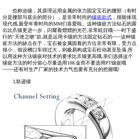
也称迫镶，其原理运用金属的张力固定宝石的腰部（有时
分是腰部与底尖的部分），是非常时尚的
镶嵌款式
，很能体现
现代感,最受年青时尚的MM们喜爱啦。这种镶嵌方法钻石的露
出比爪镶更进一步，闪耀着熠熠的光芒,非常眩目哦~~~时下盛
行的"天使之吻"款,就是运用卡镶的方法固定钻石的~~~这种镶
嵌方法的缺点在于，宝石被金属固着的方位非常有限，受力点
很小，假设槽口车得过大，则极易构成宝石松动甚至坠落,所
以用这种方法镶嵌对技术的要求比爪镶更高哦.亲们选择这个
镶嵌方法的时分留心尽量选用18K金而不要选用PT镶嵌哦
~~~~还有对生产厂家的技术力气也要有充分的把握哦!
3,轨迹镶