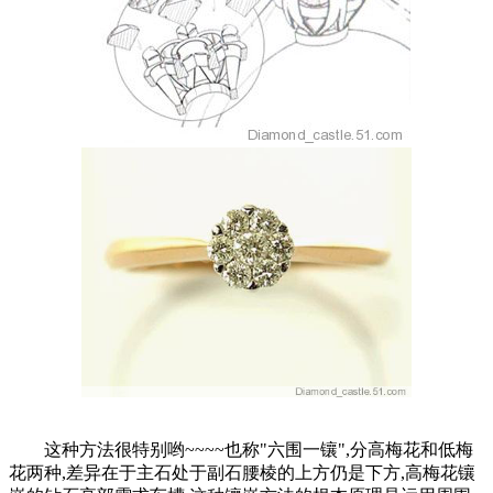
这种方法很特别哟~~~~也称"六围一镶",分高梅花和低梅
花两种,差异在于主石处于副石腰棱的上方仍是下方,高梅花镶