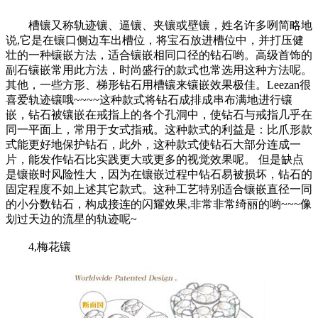
槽镶又称轨迹镶、逼镶、夹镶或壁镶，姓名许多咧简略地
说,它是在镶口侧边车出槽位，将宝石放进槽位中，并打压健
壮的一种镶嵌方法，适合镶嵌相同口径的钻石哟。高级首饰的
副石镶嵌常用此方法，时尚盛行的款式也常选用这种方法呢。
其他，一些方形、梯形钻石用槽镶来镶嵌效果极佳。Leezan很
喜爱轨迹镶哦~~~~这种款式将钻石成排成串布满地进行镶
嵌，钻石被镶嵌在戒指上的各个孔洞中，使钻石与戒指几乎在
同一平面上，常用于女式指戒。这种款式的利益是：比爪形款
式能更好地保护钻石，此外，这种款式使钻石大部分连成一
片，能发作钻石比实践更大或更多的视觉效果呢。 但是缺点
是镶嵌时风险性大，因为在镶嵌过程中钻石易被损坏，钻石的
固定程度不如上述其它款式。这种工艺特别适合镶嵌直径一同
的小分数钻石，构成接连的闪耀效果,非常非常绮丽的哟~~~像
划过天边的流星的轨迹呢~
4,梅花镶