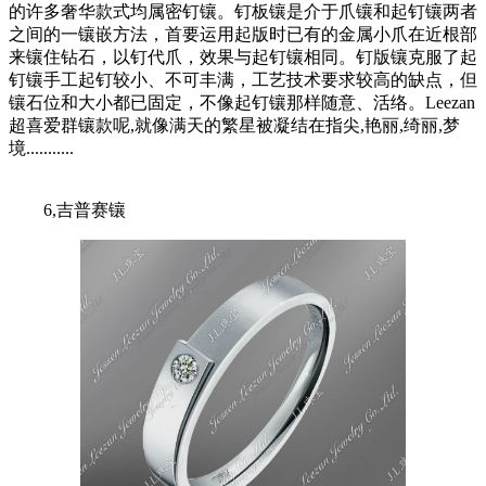
的许多奢华款式均属密钉镶。钉板镶是介于爪镶和起钉镶两者
之间的一镶嵌方法，首要运用起版时已有的金属小爪在近根部
来镶住钻石，以钉代爪，效果与起钉镶相同。钉版镶克服了起
钉镶手工起钉较小、不可丰满，工艺技术要求较高的缺点，但
镶石位和大小都已固定，不像起钉镶那样随意、活络。Leezan
超喜爱群镶款呢,就像满天的繁星被凝结在指尖,艳丽,绮丽,梦
境...........
6,吉普赛镶