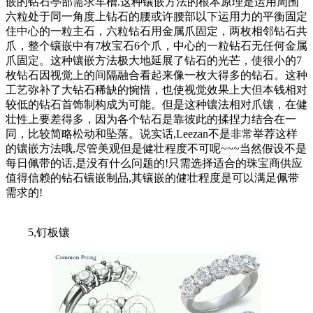
嵌的钻石亭部需求车槽.这种镶嵌方法的根本原理是运用周围
六粒处于同一角度上钻石的腰或许腰部以下运用力的平衡固定
住中心的一粒主石，六粒钻石用金属爪固定，两枚相邻钻石共
爪，整个镶嵌中有7枚宝石6个爪，中心的一粒钻石无任何金属
爪固定。这种镶嵌方法极大地延展了钻石的光芒，使很小的7
枚钻石因视觉上的间隔融合看起来像一枚大得多的钻石。这种
工艺弥补了大钻石稀缺的惋惜，也使视觉效果上大但本钱相对
较低的钻石首饰制构成为可能。但是这种镶法相对爪镶，在健
壮性上要差得多，因为各个钻石是靠彼此的揉捏力结合在一
同，比较简略松动和坠落。说实话,Leezan不是非常举荐这样
的镶嵌方法哦,尽管美观但是健壮程度不可呢~~~当然假设不是
每日佩带的话,是没有什么问题的!只需选择适合的珠宝商供应
值得信赖的钻石镶嵌制品,其镶嵌的健壮程度是可以满足佩带
需求的!
5,钉板镶