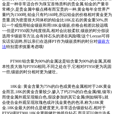
金是一种非常适合作为珠宝首饰质料的贵金属.铂金的产量非
常稀少,是贵金属中极点稀有而宝贵的一种,黄金每年全世界产
量约为1500吨,铂金只有约160吨,所以铂金的价格相对黄金更为
贵重.因为密度很大同体积的铂金比18K左右的黄金重50%,所
以一个戒指用铂金镶嵌和用18K金镶嵌,价格会相差比较远哦
~~但是PT950因为纯度很高,相对会比较柔软,镶嵌的时分假设
选用卡镶嵌等方法,会有掉石头的潜在风险哦!这个Leezan可得
实话实说哟.所以亲们在选择PT作为镶嵌质料的时分对
镶嵌方
法
特别需求慎重考虑哦!
PT900:铂含量为90%的金属这是铂含量为90%的金属,其根
本性质大致与PT950相同,不同之处在于,它相对PT950更为巩固
一些,镶嵌的时分相对更为健壮。
18K金: 黄金含量为75%的白色或黄色金属相对于24K黄金
金而言,18K的黄金含量较少,掺入了约25%的白色金属(银,镍等)
而使金属外观呈现银白色,假设参加的其它金属(例如铜等),就
会使合金外观呈现玫瑰色或许浅金黄色的色泽,称为18K黄
金.18K金最大的特点是硬度更大,非常适合镶嵌钻石,相对于
PT950和PT900,18K金更能健壮地抓住钻石,而且可以做出许多