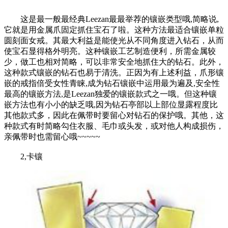
这是最一般最经典Leezan最最举荐的镶嵌类型哦,简略说,
它就是用金属爪固定抓住宝石了啦。这种方法最适合镶嵌单粒
圆刻面女戒。其最大利益是能使光从不同角度进入钻石，从而
使宝石显得格外明亮。这种镶嵌工艺制造便利，所需金属较
少，做工也相对简略，可以非常安全地抓住大的钻石。此外，
这种款式镶嵌的钻石也易于清洗。正因为有上述利益，爪形镶
嵌的戒指倍受女性青睐,成为钻石镶嵌中运用最为遍及,安全性
最高的镶嵌方法,是Leezan独爱的镶嵌款式之一哦。但这种镶
嵌方法也有小小的缺乏哦,因为钻石亭部以上部位显露程度比
其他款式多，因此在佩带时要留心对钻石的保护哦。其他，这
种款式有时简略勾住衣服、毛巾或头发，或对他人构成损伤，
亲佩带时也需留心哦~~~~~
2,卡镶