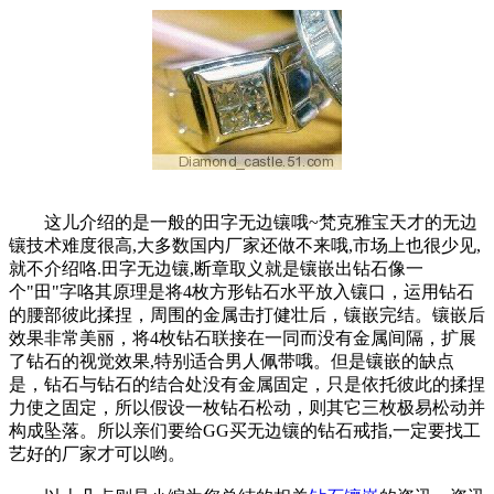
这儿介绍的是一般的田字无边镶哦~梵克雅宝天才的无边
镶技术难度很高,大多数国内厂家还做不来哦,市场上也很少见,
就不介绍咯.田字无边镶,断章取义就是镶嵌出钻石像一
个"田"字咯其原理是将4枚方形钻石水平放入镶口，运用钻石
的腰部彼此揉捏，周围的金属击打健壮后，镶嵌完结。镶嵌后
效果非常美丽，将4枚钻石联接在一同而没有金属间隔，扩展
了钻石的视觉效果,特别适合男人佩带哦。但是镶嵌的缺点
是，钻石与钻石的结合处没有金属固定，只是依托彼此的揉捏
力使之固定，所以假设一枚钻石松动，则其它三枚极易松动并
构成坠落。所以亲们要给GG买无边镶的钻石戒指,一定要找工
艺好的厂家才可以哟。