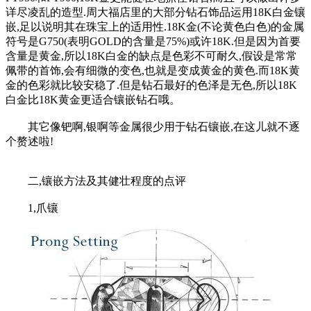
详尽凌乱的造型.周大福店里的大部分钻石饰品运用18K白金镶
嵌,足以说明其在珠宝上的适用性.18K金(不论黄色白色)的金属
符号是G750(表明GOLD的含量是75%)或许18K.但是因为首要
含量是黄金,所以18K白金的缺点是色彩不可耐久,假设是常常
佩带的首饰,会有细微的变色,也就是变成黄金的黄色.而18K黄
金的色彩就比较安稳了.但是钻石最好的色泽是无色,所以18K
白金比18K黄金更适合镶嵌钻石哦。
其它像钯啊,银啊等金属很少用于钻石镶嵌,在这儿就不逐
个赘述啦!
二,镶嵌方法及其健壮程度的点评
1,爪镶