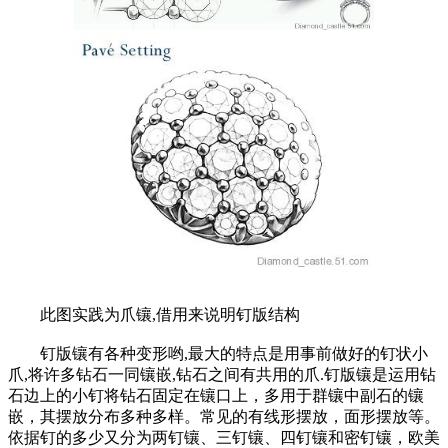
此图实践为爪镶,借用来说明钉版结构
钉版镶有各种变形哟,最大的特点是用事前做好的钉状小
爪,将许多钻石一同镶嵌,钻石之间有共用的爪.钉版镶是运用钻
石边上的小钉将钻石固定在镶口上，多用于群镶中副石的镶
嵌，其摆放分布多种多样。常见的有线形摆放，面形摆放等。
依据钉的多少又分为两钉镶、三钉镶、四钉镶和密钉镶，欧美