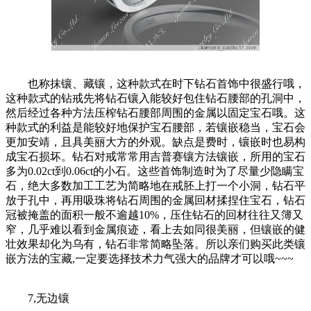
也称抹镶、藏镶，这种款式在时下钻石首饰中很盛行哦，
这种款式的钻戒先将钻石镶入能较好包住钻石腰部的孔洞中，
然后经过各种方法压榨钻石腰部周围的金属以固定宝石哦。这
种款式的利益是能较好地保护宝石腰部，若镶嵌稳当，宝石会
更加安靖，且具美丽大方的外观。缺点是费时，镶嵌时也易构
成宝石损坏。钻石对戒常常用吉普赛镶方法镶嵌，所用的宝石
多为0.02ct到0.06ct的小石。这些首饰制造时为了尽量少隐瞒宝
石，绝大多数加工工艺为简略地在戒胚上打一个小洞，钻石平
放于孔中，再用吸珠将钻石周围的金属回材揉捏住宝石，钻石
冠被掩盖的面积一般不逾越10%，压住钻石的回材往往又簿又
窄，几乎难以看到金属痕迹，看上去如同很美丽，但镶嵌的健
壮效果却化为乌有，钻石非常简略坠落。所以亲们购买此类镶
嵌方法的宝藏,一定要选择技术力气强大的品牌才可以哦~~~
7,无边镶