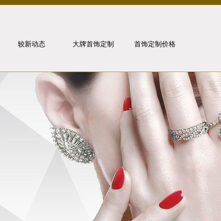
较新动态
大牌首饰定制
首饰定制价格
行业动态
卡地亚
媒体报道
宝格丽
金价走势
梵克雅宝
问题解答
珠宝知识