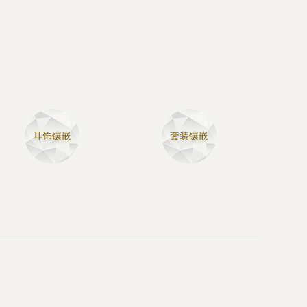
耳饰镶嵌
套装镶嵌