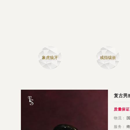
象虎狼牙
戒指镶嵌
复古男戒
质量保证
物流：
国
服务：
终