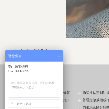
上一篇：
复古男戒：0003
请您留言
下一篇：
复古男戒：0005
泰山珠宝镶嵌
15201418895
较新动态
LATEST NEWS​
玉镯子碎了怎么办？玉镯的修复方法有哪些？
钻戒款式不喜欢去哪里换戒托？
普通定做戒指戒
看图识别中国玉手镯款式
肉眼怎么区分钻