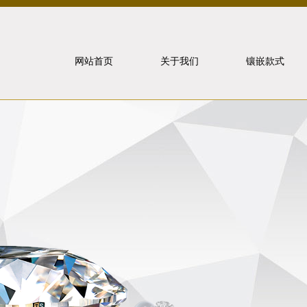
网站首页
关于我们
镶嵌款式
北京泰山
象虎狼牙
联系我们
戒指镶嵌
重要事件
项链镶嵌
手饰镶嵌
耳饰镶嵌
套装镶嵌