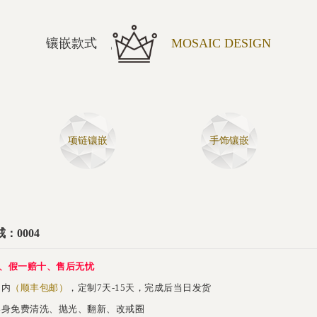
镶嵌款式
MOSAIC DESIGN
项链镶嵌
手饰镶嵌
：0004
、假一赔十、售后无忧
内
（顺丰包邮）
，定制7天-15天，完成后当日发货
身免费清洗、抛光、翻新、改戒圈