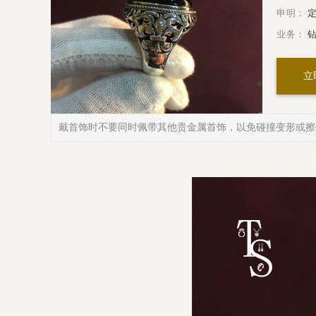
申明：
定
业务：
钻
立
戴首饰时不要同时佩带其他贵金属首饰，以免碰撞变形或擦