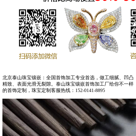
北京泰山珠宝镶嵌：全国首饰加工专业首选，做工细腻、凹凸
精致、表面光滑无裂隙。泰山珠宝镶嵌首饰加工厂给你不一样
的首饰定制，珠宝定制客服热线：152-0141-8895