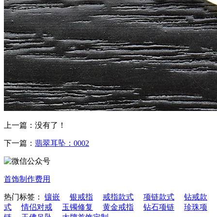
上一篇：没有了！
下一篇：
翡翠耳坠：0002
首饰制作费用
热门标签：
镶嵌
银戒指
戒指款式
项链款式
钻戒款
式
情侣对戒
玉镯修复
黄金戒指
钻石项链
珍珠项