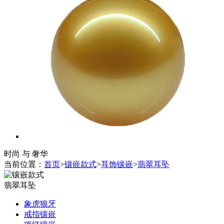
时尚 与 奢华
当前位置：
首页
>
镶嵌款式
>
耳饰镶嵌
>
翡翠耳坠
翡翠耳坠
象虎狼牙
戒指镶嵌