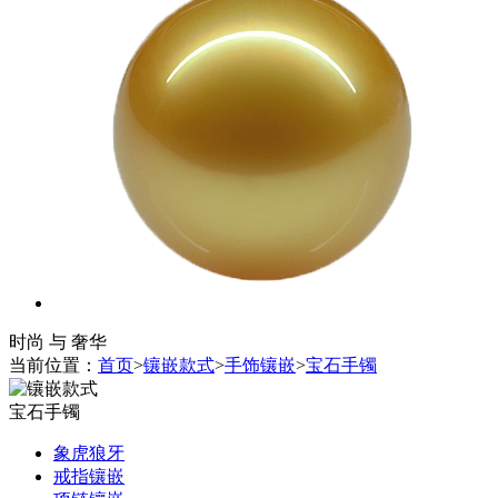
时尚 与 奢华
当前位置：
首页
>
镶嵌款式
>
手饰镶嵌
>
宝石手镯
宝石手镯
象虎狼牙
戒指镶嵌