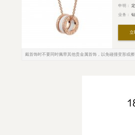
申明：
定
业务：
钻
立
戴首饰时不要同时佩带其他贵金属首饰，以免碰撞变形或擦