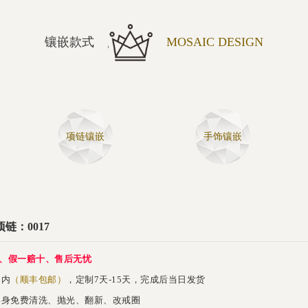
镶嵌款式
MOSAIC DESIGN
项链镶嵌
手饰镶嵌
链：0017
、假一赔十、售后无忧
内
（顺丰包邮）
，定制7天-15天，完成后当日发货
身免费清洗、抛光、翻新、改戒圈