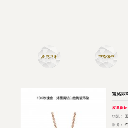
象虎狼牙
戒指镶嵌
宝格丽项
质量保证
物流：
国
服务：
终