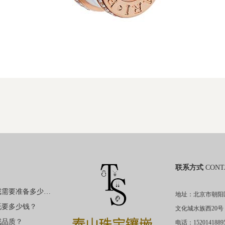
联系方式
CONT
购买裸钻定制钻戒需要准备多少钱？
地址：北京市朝阳
托要多少钱？
文化城水族西20号
戒品质？
电话：1520141889