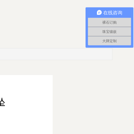
在线咨询
裸石订购
珠宝镶嵌
大牌定制