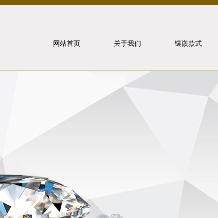
网站首页
关于我们
镶嵌款式
北京泰山
象虎狼牙
联系我们
戒指镶嵌
重要事件
项链镶嵌
手饰镶嵌
耳饰镶嵌
套装镶嵌