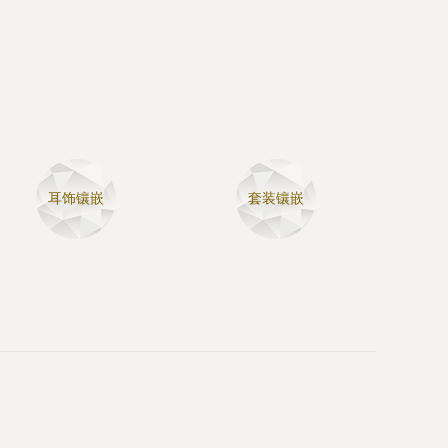
耳饰镶嵌
套装镶嵌