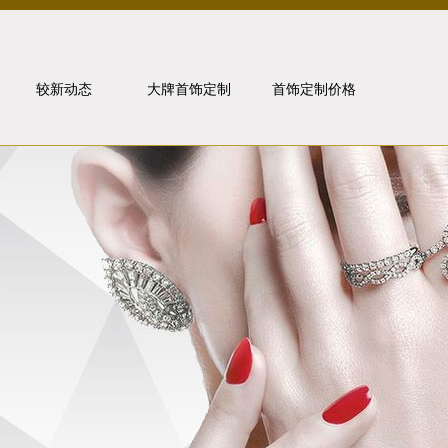
较新动态
大牌首饰定制
首饰定制价格
行业动态
卡地亚
媒体报道
宝格丽
金价走势
梵克雅宝
问题解答
珠宝知识