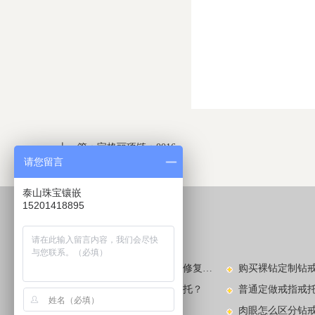
上一篇：
宝格丽项链：0016
请您留言
下一篇：
宝格丽项链：0018
泰山珠宝镶嵌
15201418895
较新动态
LATEST NEWS​
玉镯子碎了怎么办？玉镯的修复方法有哪些？
钻戒款式不喜欢去哪里换戒托？
普通定做戒指戒
看图识别中国玉手镯款式
肉眼怎么区分钻