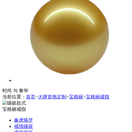
时尚 与 奢华
当前位置：
首页
>
大牌首饰定制
>
宝格丽
>
宝格丽戒指
宝格丽戒指
象虎狼牙
戒指镶嵌