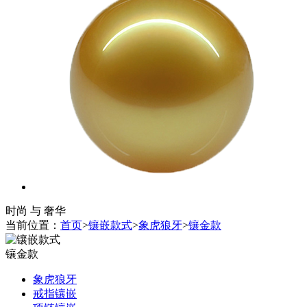
时尚 与 奢华
当前位置：
首页
>
镶嵌款式
>
象虎狼牙
>
镶金款
镶金款
象虎狼牙
戒指镶嵌