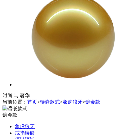
时尚 与 奢华
当前位置：
首页
>
镶嵌款式
>
象虎狼牙
>
镶金款
镶金款
象虎狼牙
戒指镶嵌